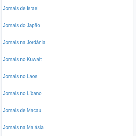
Jornais de Israel
Jornais do Japão
Jornais na Jordânia
Jornais no Kuwait
Jornais no Laos
Jornais no Líbano
Jornais de Macau
Jornais na Malásia