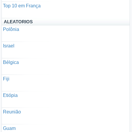
Top 10 em França
ALEATORIOS
Polônia
Israel
Bélgica
Fiji
Etiópia
Reunião
Guam