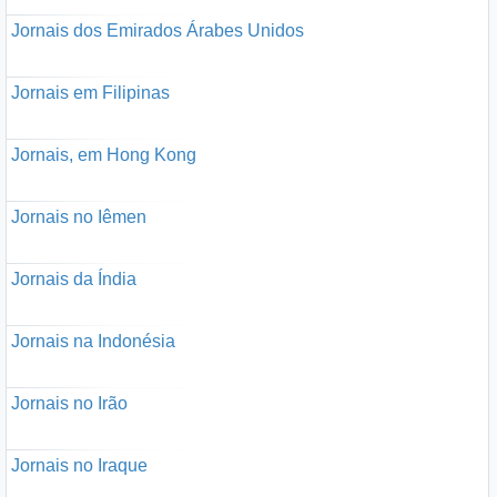
Jornais dos Emirados Árabes Unidos
Jornais em Filipinas
Jornais, em Hong Kong
Jornais no Iêmen
Jornais da Índia
Jornais na Indonésia
Jornais no Irão
Jornais no Iraque