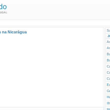
Su
s na Nicarágua
J
An
Ar
B
Bo
C
C
C
E
G
H
Il
M