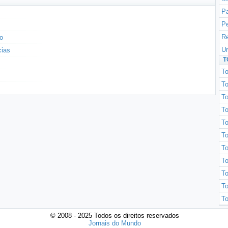
P
P
Re
io
Ur
cias
T
To
To
T
To
To
T
To
To
To
To
To
© 2008 - 2025 Todos os direitos reservados
Jornais do Mundo