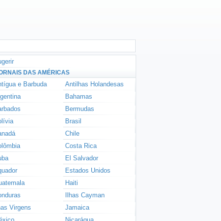
gerir
ORNAIS DAS AMÉRICAS
tígua e Barbuda
Antilhas Holandesas
gentina
Bahamas
arbados
Bermudas
lívia
Brasil
anadá
Chile
olômbia
Costa Rica
uba
El Salvador
quador
Estados Unidos
uatemala
Haiti
onduras
Ilhas Cayman
has Virgens
Jamaica
éxico
Nicarágua