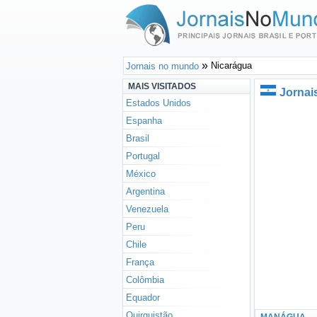
Nicarágua
Jornais no mundo
MAIS VISITADOS
Jornai
Estados Unidos
Espanha
Brasil
Portugal
México
Argentina
Venezuela
Peru
Chile
França
Colômbia
Equador
Quirguistão