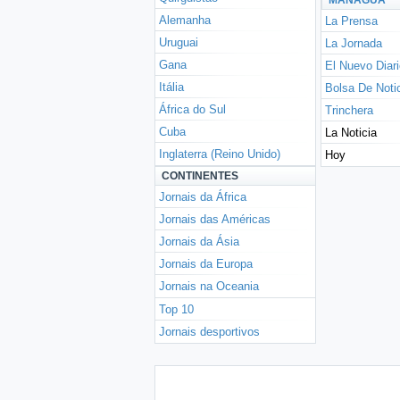
MANÁGUA
Alemanha
La Prensa
Uruguai
La Jornada
Gana
El Nuevo Diar
Itália
Bolsa De Noti
África do Sul
Trinchera
Cuba
La Noticia
Inglaterra (Reino Unido)
Hoy
CONTINENTES
Jornais da África
Jornais das Américas
Jornais da Ásia
Jornais da Europa
Jornais na Oceania
Top 10
Jornais desportivos