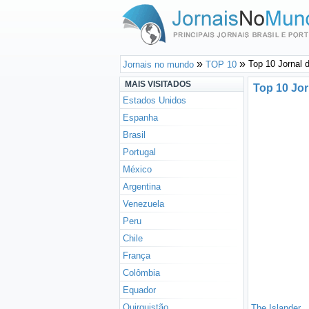
Top 10 Jornal 
Jornais no mundo
TOP 10
MAIS VISITADOS
Top 10 Jor
Estados Unidos
Espanha
Brasil
Portugal
México
Argentina
Venezuela
Peru
Chile
França
Colômbia
Equador
Quirguistão
The Islander