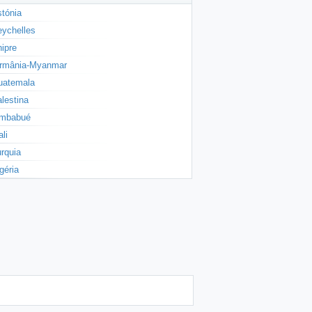
tónia
ychelles
ipre
irmânia-Myanmar
uatemala
lestina
imbabué
li
rquia
géria