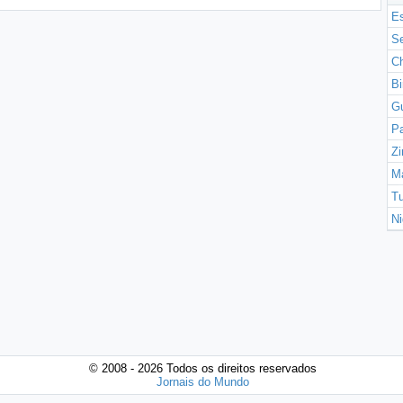
Es
Se
Ch
B
G
Pa
Z
Ma
Tu
Ni
© 2008 - 2026 Todos os direitos reservados
Jornais do Mundo