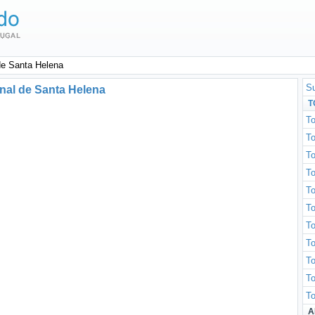
de Santa Helena
Su
nal de Santa Helena
T
To
To
To
To
T
T
To
To
To
To
T
A