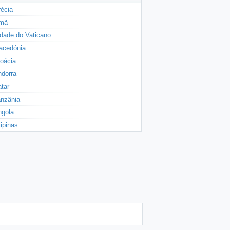
écia
mã
dade do Vaticano
acedónia
oácia
dorra
tar
nzânia
ngola
lipinas