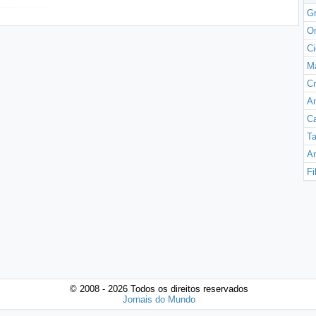
Gr
O
Ci
M
Cr
An
Ca
Ta
A
Fi
© 2008 - 2026 Todos os direitos reservados
Jornais do Mundo