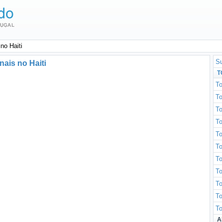
no Haiti
Su
nais no Haiti
T
To
To
To
T
To
To
T
T
To
To
To
A